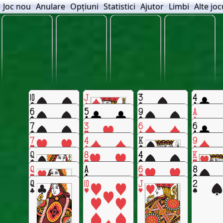
Joc nou
Anulare
Opțiuni
Statistici
Ajutor
Limbi
Alte joc